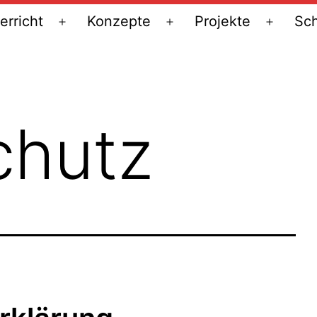
erricht
Konzepte
Projekte
Sch
Menü
Menü
Menü
öffnen
öffnen
öffnen
chutz