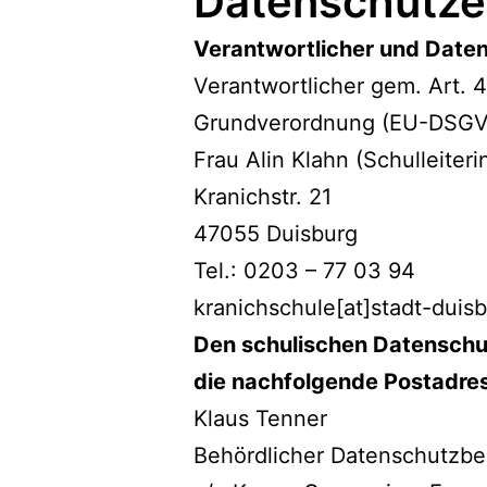
Datenschutze
Verantwortlicher und Date
Verantwortlicher gem. Art. 
Grundverordnung (EU-DSGVO
Frau Alin Klahn (Schulleiteri
Kranichstr. 21
47055 Duisburg
Tel.: 0203 – 77 03 94
kranichschule[at]stadt-duis
Den schulischen Datenschu
die nachfolgende Postadre
Klaus Tenner
Behördlicher Datenschutzbea