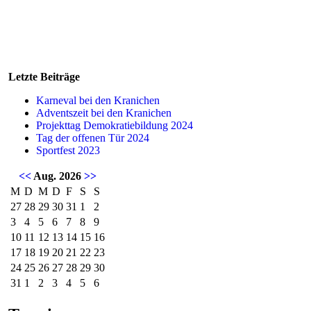
Letzte Beiträge
Karneval bei den Kranichen
Adventszeit bei den Kranichen
Projekttag Demokratiebildung 2024
Tag der offenen Tür 2024
Sportfest 2023
<<
Aug. 2026
>>
M
D
M
D
F
S
S
27
28
29
30
31
1
2
3
4
5
6
7
8
9
10
11
12
13
14
15
16
17
18
19
20
21
22
23
24
25
26
27
28
29
30
31
1
2
3
4
5
6