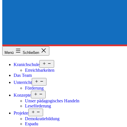
Menü
Schließen
Menü
Kranichschule
öffnen
Erreichbarkeiten
Das Team
Menü
Unterricht
öffnen
Förderung
Menü
Konzepte
öffnen
Unser pädagogisches Handeln
Leseförderung
Menü
Projekte
öffnen
Demokratiebildung
Espadu